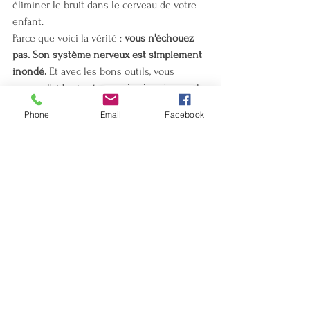
éliminer le bruit dans le cerveau de votre 
enfant.
Parce que voici la vérité : 
vous n'échouez 
pas. Son système nerveux est simplement 
inondé.
 Et avec les bons outils, vous 
pouvez l'aider à retrouver le chemin vers le 
Book - Réserver
calme.
Phone
Email
Facebook
Vous n'êtes pas seul dans 
cette épreuve
Être parent d'un enfant avec des besoins 
particuliers est épuisant. Vous faites plus 
de thérapie, plus de défense de droits, plus 
de recherche que la plupart des parents 
n'auront jamais à faire. Et en plus de tout 
cela, vous êtes censé rester calme et 
régulé vous-même.
Nous comprenons. C'est pourquoi nous 