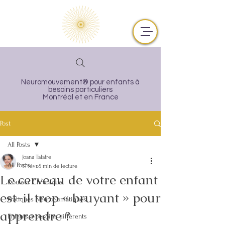
Neuromouvement® pour enfants à
besoins particuliers
Montréal et en France
Post
All Posts
Joana Talafre
All Posts
17 févr.
5 min de lecture
Le cerveau de votre enfant
Douleur Chronique
est-il trop « bruyant » pour
Pratiques NeuroSomatiques
apprendre ?
Enfants à besoins différents