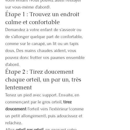
votre enfant (vous pouvez aussi l'essayer 
sur vous-même d'abord).
Étape 1 : Trouvez un endroit 
calme et confortable
Demandez à votre enfant de s'asseoir ou 
de s'allonger quelque part de confortable, 
comme sur le canapé, un lit ou un tapis 
doux. Des mains chaudes aident, vous 
pouvez donc frotter vos paumes ensemble 
d'abord.
Étape 2 : Tirez doucement 
chaque orteil, un par un, très 
lentement
Tenez un pied avec support. Ensuite, en 
commençant par le gros orteil, 
tirez 
doucement
 l'orteil vers l'extérieur (comme 
un petit allongement), puis adoucissez et 
relâchez.
Allez 
orteil par orteil
, en prenant votre 