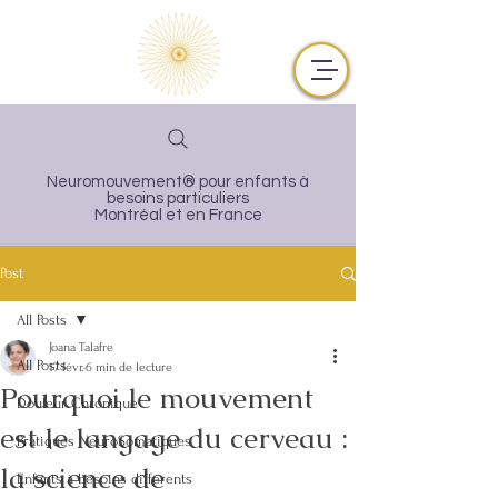
Neuromouvement® pour enfants à
besoins particuliers
Montréal et en France
Post
All Posts
Joana Talafre
All Posts
17 févr.
6 min de lecture
Pourquoi le mouvement
Douleur Chronique
est le langage du cerveau :
Pratiques NeuroSomatiques
la science de
Enfants à besoins différents