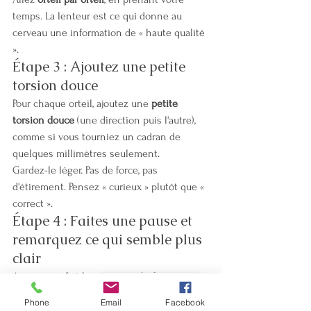
temps. La lenteur est ce qui donne au 
cerveau une information de « haute qualité 
».
Étape 3 : Ajoutez une petite 
torsion douce
Pour chaque orteil, ajoutez une 
petite 
torsion douce
 (une direction puis l'autre), 
comme si vous tourniez un cadran de 
quelques millimètres seulement.
Gardez-le léger. Pas de force, pas 
d'étirement. Pensez « curieux » plutôt que « 
correct ».
Étape 4 : Faites une pause et 
remarquez ce qui semble plus 
clair
Après avoir fait les cinq orteils, faites une 
Book - Réserver
pause et demandez (ou remarquez 
Phone
Email
Facebook
simplement ensemble) :