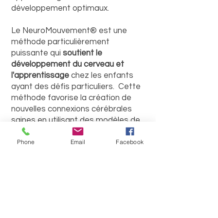
développement optimaux.
Le NeuroMouvement® est une
méthode particulièrement
puissante qui
soutient le
développement du cerveau et
l'apprentissage
chez les enfants
ayant des défis particuliers. Cette
méthode favorise la création de
nouvelles connexions cérébrales
saines en utilisant des modèles de
mouvements naturels qui
Book - Réserver
Phone
Email
Facebook
soutiennent la plasticité cérébrale.
Le NeuroMouvement® est connu
pour générer des
résultats
significatifs
et parfois surprenants
pour des enfants qui vivent en
situation de handicap, qui