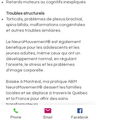
Retards moteurs ou cognitifs inexpliqués
Troubles structurels
Torticolis, problèmes de plexus brachial,
spina bifida, malformations congénitales
et autres troubles similaires.
Le NeuroMouvement® est également
bénéfique pour les adolescents et les
jeunes adultes, même ceux qui ont un
développement normal, en régulant
l'anxiété, le stress et les problèmes
d'image corporelle.
Basée à Montréal, ma pratique ABM
NeuroMovement® dessert les familles
locales et se déplace à travers le Québec
et la France pour offrir des soins
transformateurs.
Book - Réserver
Prêt.e à changer l'avenir de votre enfant?
Phone
Email
Facebook
Prenez rendez-vous pour une consultation
dès aujourd'hui