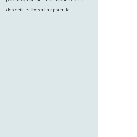
parents qui ont vu leurs enfants relever
des défis et libérer leur potentiel.