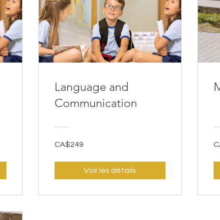
Language and
M
Communication
CA$249
C
Voir les détails