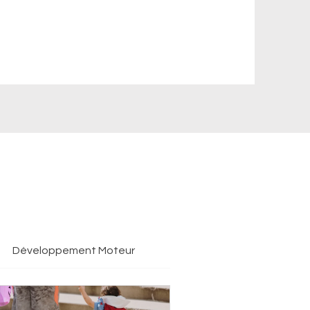
Développement Moteur
Français
Motor De