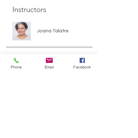
Instructors
Joana Talafre
Price
Phone
Email
Facebook
CA$249
Share