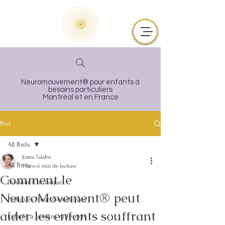
Neuromouvement® pour enfants à
besoins particuliers
Montréal et en France
Post
All Posts
Joana Talafre
All Posts
7 janv.
6 min de lecture
Comment le
Douleur Chronique
NeuroMovement® peut
Pratiques NeuroSomatiques
aider les enfants souffrant
Enfants à besoins différents